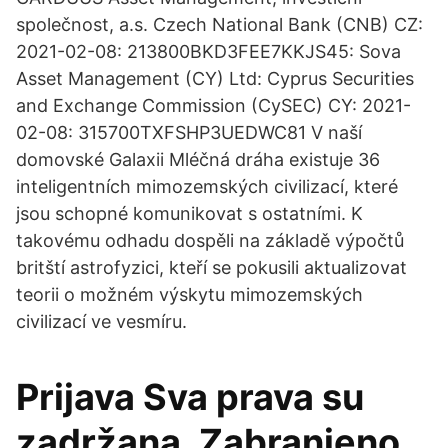
společnost, a.s. Czech National Bank (CNB) CZ:
2021-02-08: 213800BKD3FEE7KKJS45: Sova
Asset Management (CY) Ltd: Cyprus Securities
and Exchange Commission (CySEC) CY: 2021-
02-08: 315700TXFSHP3UEDWC81 V naší
domovské Galaxii Mléčná dráha existuje 36
inteligentních mimozemských civilizací, které
jsou schopné komunikovat s ostatními. K
takovému odhadu dospěli na základě výpočtů
britští astrofyzici, kteří se pokusili aktualizovat
teorii o možném výskytu mimozemských
civilizací ve vesmíru.
Prijava Sva prava su
zadržana. Zabranjeno