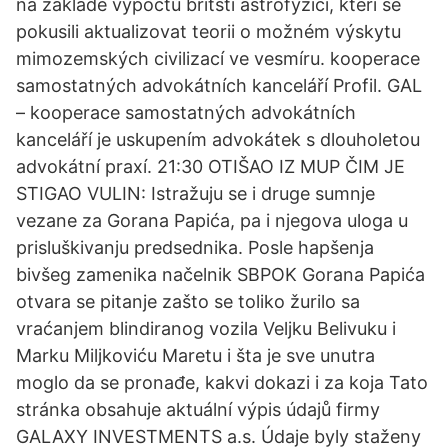
na základě výpočtů britští astrofyzici, kteří se
pokusili aktualizovat teorii o možném výskytu
mimozemských civilizací ve vesmíru. kooperace
samostatných advokátních kanceláří Profil. GAL
– kooperace samostatných advokátních
kanceláří je uskupením advokátek s dlouholetou
advokátní praxí. 21:30 OTIŠAO IZ MUP ČIM JE
STIGAO VULIN: Istražuju se i druge sumnje
vezane za Gorana Papića, pa i njegova uloga u
prisluškivanju predsednika. Posle hapšenja
bivšeg zamenika načelnik SBPOK Gorana Papića
otvara se pitanje zašto se toliko žurilo sa
vraćanjem blindiranog vozila Veljku Belivuku i
Marku Miljkoviću Maretu i šta je sve unutra
moglo da se pronađe, kakvi dokazi i za koja Tato
stránka obsahuje aktuální výpis údajů firmy
GALAXY INVESTMENTS a.s. Údaje byly staženy