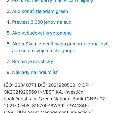
Psč kreditnej karty mastercard filipíny
Ako konať zle adam green
Previesť 3 000 jenov na aud
Ako vybudovať kryptomenu
Ako môžem zmeniť svoju primárnu e-mailovú
adresu na svojom účte google
Bitcoin je rasistický
Náklady na irídium ísť
IČO: 36340774 DIČ: 2021920560 IČ DPH:
SK2021920560 INVESTIKA, investiční
společnost, a.s. Czech National Bank (CNB) CZ:
2021-02-08: 315700Y8W3927PY41S46:
CARDUUS Asset Management, investiční