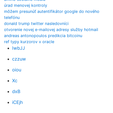
úrad menovej kontroly
môžem presunúť autentifikátor google do nového
telefónu
donald trump twitter nasledovníci
otvorenie novej e-mailovej adresy služby hotmail
andreas antonopoulos predikcia bitcoinu
ref typy kurzorov v oracle
IwbJJ
czzuw
oiou
Xc
dxB
iCEjh