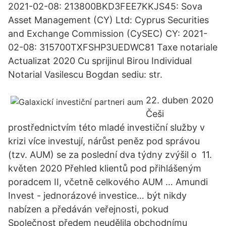
2021-02-08: 213800BKD3FEE7KKJS45: Sova
Asset Management (CY) Ltd: Cyprus Securities
and Exchange Commission (CySEC) CY: 2021-
02-08: 315700TXFSHP3UEDWC81 Taxe notariale
Actualizat 2020 Cu sprijinul Birou Individual
Notarial Vasilescu Bogdan sediu: str.
22. duben 2020
Češi
prostřednictvím této mladé investiční služby v
krizi více investují, nárůst peněz pod správou
(tzv. AUM) se za poslední dva týdny zvýšil o 11.
květen 2020 Přehled klientů pod přihlášeným
poradcem II, včetně celkového AUM … Amundi
Invest - jednorázové investice… být nikdy
nabízen a předáván veřejnosti, pokud
Společnost předem neudělila obchodnímu