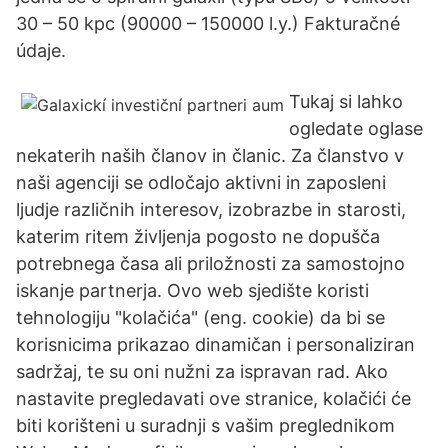
30 – 50 kpc (90000 – 150000 l.y.) Fakturačné
údaje.
Tukaj si lahko
ogledate oglase
nekaterih naših članov in članic. Za članstvo v
naši agenciji se odločajo aktivni in zaposleni
ljudje različnih interesov, izobrazbe in starosti,
katerim ritem življenja pogosto ne dopušča
potrebnega časa ali priložnosti za samostojno
iskanje partnerja. Ovo web sjedište koristi
tehnologiju "kolačića" (eng. cookie) da bi se
korisnicima prikazao dinamičan i personaliziran
sadržaj, te su oni nužni za ispravan rad. Ako
nastavite pregledavati ove stranice, kolačići će
biti korišteni u suradnji s vašim preglednikom