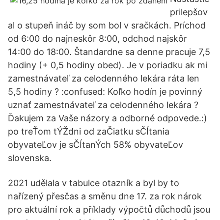
prilepšov
al o stupeň ináč by som bol v sračkách. Príchod
od 6:00 do najneskôr 8:00, odchod najskôr
14:00 do 18:00. Štandardne sa denne pracuje 7,5
hodiny (+ 0,5 hodiny obed). Je v poriadku ak mi
zamestnávateľ za celodenného lekára ráta len
5,5 hodiny ? :confused: Koľko hodín je povinný
uznať zamestnávateľ za celodenného lekára ?
Ďakujem za Vaše názory a odborné odpovede.:)
po treŤom tÝŽdni od zaČiatku sČÍtania
obyvateĽov je sČÍtanÝch 58% obyvateĽov
slovenska.
2021 udělala v tabulce otazník a byl by to
nařízený přesčas a směnu dne 17. za rok nárok
pro aktuální rok a příklady výpočtů důchodů jsou