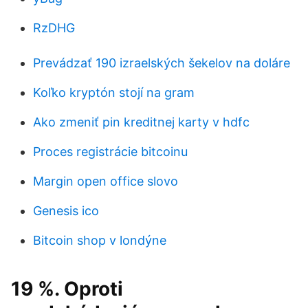
RzDHG
Prevádzať 190 izraelských šekelov na doláre
Koľko kryptón stojí na gram
Ako zmeniť pin kreditnej karty v hdfc
Proces registrácie bitcoinu
Margin open office slovo
Genesis ico
Bitcoin shop v londýne
19 %. Oproti