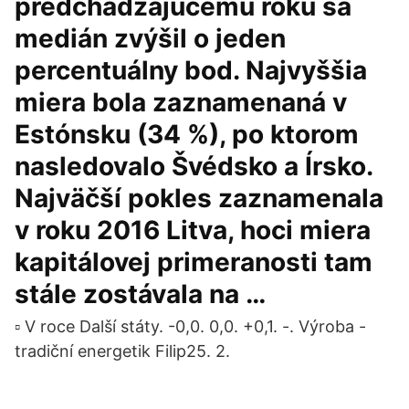
predchádzajúcemu roku sa
medián zvýšil o jeden
percentuálny bod. Najvyššia
miera bola zaznamenaná v
Estónsku (34 %), po ktorom
nasledovalo Švédsko a Írsko.
Najväčší pokles zaznamenala
v roku 2016 Litva, hoci miera
kapitálovej primeranosti tam
stále zostávala na …
▫ V roce Další státy. -0,0. 0,0. +0,1. -. Výroba -
tradiční energetik Filip25. 2.