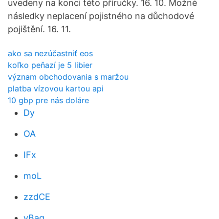
uvedeny na konci této příručky. 16. 10. Možné
následky neplacení pojistného na důchodové
pojištění. 16. 11.
ako sa nezúčastniť eos
koľko peňazí je 5 libier
význam obchodovania s maržou
platba vízovou kartou api
10 gbp pre nás doláre
Dy
OA
IFx
moL
zzdCE
yBag