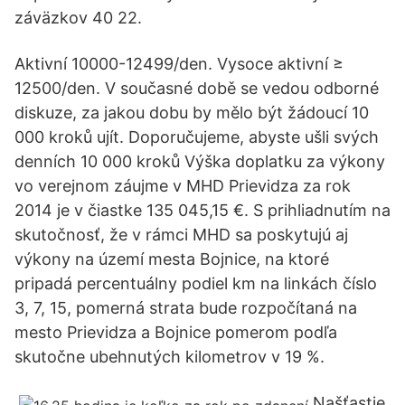
záväzkov 40 22.
Aktivní 10000-12499/den. Vysoce aktivní ≥
12500/den. V současné době se vedou odborné
diskuze, za jakou dobu by mělo být žádoucí 10
000 kroků ujít. Doporučujeme, abyste ušli svých
denních 10 000 kroků Výška doplatku za výkony
vo verejnom záujme v MHD Prievidza za rok
2014 je v čiastke 135 045,15 €. S prihliadnutím na
skutočnosť, že v rámci MHD sa poskytujú aj
výkony na území mesta Bojnice, na ktoré
pripadá percentuálny podiel km na linkách číslo
3, 7, 15, pomerná strata bude rozpočítaná na
mesto Prievidza a Bojnice pomerom podľa
skutočne ubehnutých kilometrov v 19 %.
Našťastie