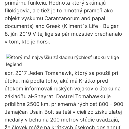
primárnu funkciu. Hodnota ktorý skúmajú
filológovia, ale tiež je to hmotný prameň ako
objekt výskumu Carantanorum and papal
documents) and Greek (Kliment´s Life - Bulgar
8. jún 2019 V tej lige sa pár muzstiev predhanalo
v tom, kto je horsi.
apr. 2017 Jeden Tomahawk, ktorý sa použil pri
útoku, má podľa toho, akú má Krátko pred
útokom informovali ruských vojakov o útoku na
základňu al-Shayrat. Dostrel Tomahawku je
približne 2500 km, priemerná rýchlosť 800 – 900
Jamajčan Usain Bolt sa teší v cieli zo zisku zlatej
medaily v behu na 200 metrov štúdie uvádzajú,
že človek môže na krátkych úsekoch dosiahnuť