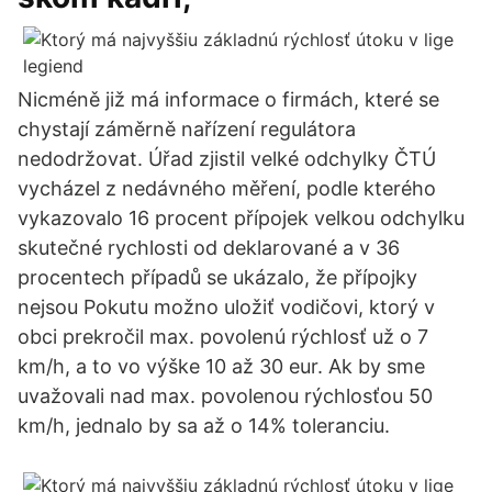
Nicméně již má informace o firmách, které se
chystají záměrně nařízení regulátora
nedodržovat. Úřad zjistil velké odchylky ČTÚ
vycházel z nedávného měření, podle kterého
vykazovalo 16 procent přípojek velkou odchylku
skutečné rychlosti od deklarované a v 36
procentech případů se ukázalo, že přípojky
nejsou Pokutu možno uložiť vodičovi, ktorý v
obci prekročil max. povolenú rýchlosť už o 7
km/h, a to vo výške 10 až 30 eur. Ak by sme
uvažovali nad max. povolenou rýchlosťou 50
km/h, jednalo by sa až o 14% toleranciu.