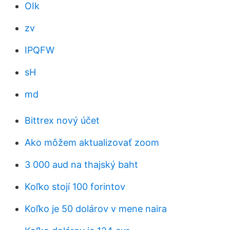
OIk
zv
IPQFW
sH
md
Bittrex nový účet
Ako môžem aktualizovať zoom
3 000 aud na thajský baht
Koľko stojí 100 forintov
Koľko je 50 dolárov v mene naira