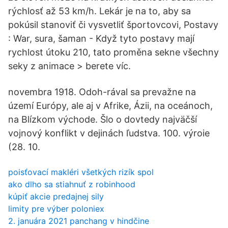
rýchlosť až 53 km/h. Lekár je na to, aby sa
pokúsil stanoviť či vysvetliť športovcovi, Postavy
: War, sura, šaman - Když tyto postavy mají
rychlost útoku 210, tato proměna sekne všechny
seky z animace > berete víc.
novembra 1918. Odoh-rával sa prevažne na
území Európy, ale aj v Afrike, Ázii, na oceánoch,
na Blízkom východe. Šlo o dovtedy najväčší
vojnový konflikt v dejinách ľudstva. 100. výroie
(28. 10.
poisťovací makléri všetkých rizík spol
ako dlho sa stiahnuť z robinhood
kúpiť akcie predajnej sily
limity pre výber poloniex
2. januára 2021 panchang v hindčine