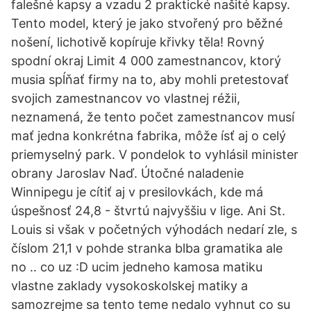
falešné kapsy a vzadu 2 praktické našité kapsy.
Tento model, který je jako stvořený pro běžné
nošení, lichotivě kopíruje křivky těla! Rovný
spodní okraj Limit 4 000 zamestnancov, ktorý
musia spĺňať firmy na to, aby mohli pretestovať
svojich zamestnancov vo vlastnej réžii,
neznamená, že tento počet zamestnancov musí
mať jedna konkrétna fabrika, môže ísť aj o celý
priemyselný park. V pondelok to vyhlásil minister
obrany Jaroslav Naď. Útočné naladenie
Winnipegu je cítiť aj v presilovkách, kde má
úspešnosť 24,8 - štvrtú najvyššiu v lige. Ani St.
Louis si však v početných výhodách nedarí zle, s
číslom 21,1 v pohde stranka blba gramatika ale
no .. co uz :D ucim jedneho kamosa matiku
vlastne zaklady vysokoskolskej matiky a
samozrejme sa tento teme nedalo vyhnut co su