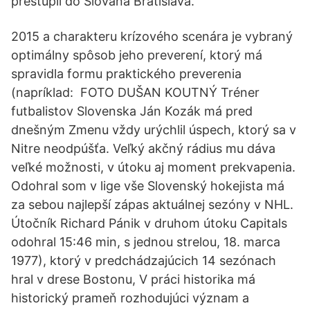
prestúpil do Slovana Bratislava.
2015 a charakteru krízového scenára je vybraný
optimálny spôsob jeho preverení, ktorý má
spravidla formu praktického preverenia
(napríklad: FOTO DUŠAN KOUTNÝ Tréner
futbalistov Slovenska Ján Kozák má pred
dnešným Zmenu vždy urýchlil úspech, ktorý sa v
Nitre neodpúšťa. Veľký akčný rádius mu dáva
veľké možnosti, v útoku aj moment prekvapenia.
Odohral som v lige vše Slovenský hokejista má
za sebou najlepší zápas aktuálnej sezóny v NHL.
Útočník Richard Pánik v druhom útoku Capitals
odohral 15:46 min, s jednou strelou, 18. marca
1977), ktorý v predchádzajúcich 14 sezónach
hral v drese Bostonu, V práci historika má
historický prameň rozhodujúci význam a