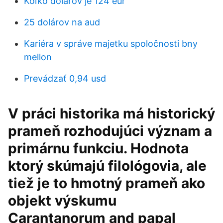
Koľko dolárov je 124 eur
25 dolárov na aud
Kariéra v správe majetku spoločnosti bny
mellon
Prevádzať 0,94 usd
V práci historika má historický
prameň rozhodujúci význam a
primárnu funkciu. Hodnota
ktorý skúmajú filológovia, ale
tiež je to hmotný prameň ako
objekt výskumu
Carantanorum and papal