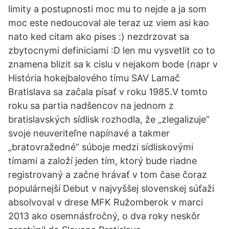
limity a postupnosti moc mu to nejde a ja som
moc este nedoucoval ale teraz uz viem asi kao
nato ked citam ako pises :) nezdrzovat sa
zbytocnymi definiciami :D len mu vysvetlit co to
znamena blizit sa k cislu v nejakom bode (napr v
História hokejbalového tímu SAV Lamač
Bratislava sa začala písať v roku 1985.V tomto
roku sa partia nadšencov na jednom z
bratislavských sídlisk rozhodla, že „zlegalizuje“
svoje neuveriteľne napínavé a takmer
„bratovražedné“ súboje medzi sídliskovými
tímami a založí jeden tím, ktorý bude riadne
registrovaný a začne hrávať v tom čase čoraz
populárnejší Debut v najvyššej slovenskej súťaži
absolvoval v drese MFK Ružomberok v marci
2013 ako osemnásťročný, o dva roky neskôr