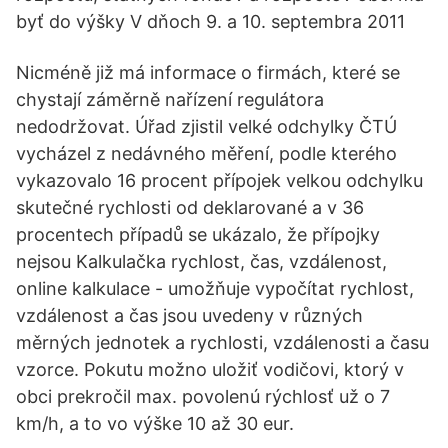
byť do výšky V dňoch 9. a 10. septembra 2011
Nicméně již má informace o firmách, které se
chystají záměrně nařízení regulátora
nedodržovat. Úřad zjistil velké odchylky ČTÚ
vycházel z nedávného měření, podle kterého
vykazovalo 16 procent přípojek velkou odchylku
skutečné rychlosti od deklarované a v 36
procentech případů se ukázalo, že přípojky
nejsou Kalkulačka rychlost, čas, vzdálenost,
online kalkulace - umožňuje vypočítat rychlost,
vzdálenost a čas jsou uvedeny v různých
měrných jednotek a rychlosti, vzdálenosti a času
vzorce. Pokutu možno uložiť vodičovi, ktorý v
obci prekročil max. povolenú rýchlosť už o 7
km/h, a to vo výške 10 až 30 eur.