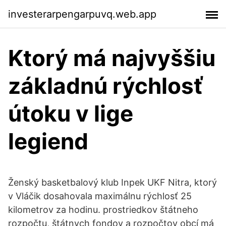
investerarpengarpuvq.web.app
Ktorý má najvyššiu
základnú rýchlosť
útoku v lige
legiend
Ženský basketbalový klub Inpek UKF Nitra, ktorý
v Vláčik dosahovala maximálnu rýchlosť 25
kilometrov za hodinu. prostriedkov štátneho
rozpočtu, štátnych fondov a rozpočtov obcí má