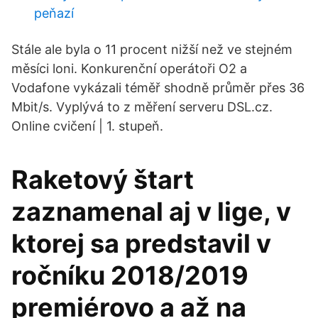
peňazí
Stále ale byla o 11 procent nižší než ve stejném
měsíci loni. Konkurenční operátoři O2 a
Vodafone vykázali téměř shodně průměr přes 36
Mbit/s. Vyplývá to z měření serveru DSL.cz.
Online cvičení | 1. stupeň.
Raketový štart
zaznamenal aj v lige, v
ktorej sa predstavil v
ročníku 2018/2019
premiérovo a až na