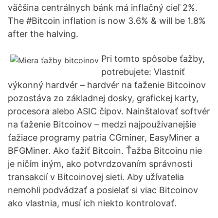
väčšina centrálnych bánk má inflačný cieľ 2%.
The #Bitcoin inflation is now 3.6% & will be 1.8%
after the halving.
Pri tomto spôsobe ťažby,
potrebujete: Vlastniť
výkonný hardvér – hardvér na ťaženie Bitcoinov
pozostáva zo základnej dosky, grafickej karty,
procesora alebo ASIC čipov. Nainštalovať softvér
na ťaženie Bitcoinov – medzi najpoužívanejšie
ťažiace programy patria CGminer, EasyMiner a
BFGMiner. Ako ťažiť Bitcoin. Ťažba Bitcoinu nie
je ničím iným, ako potvrdzovaním správnosti
transakcií v Bitcoinovej sieti. Aby užívatelia
nemohli podvádzať a posielať si viac Bitcoinov
ako vlastnia, musí ich niekto kontrolovať.