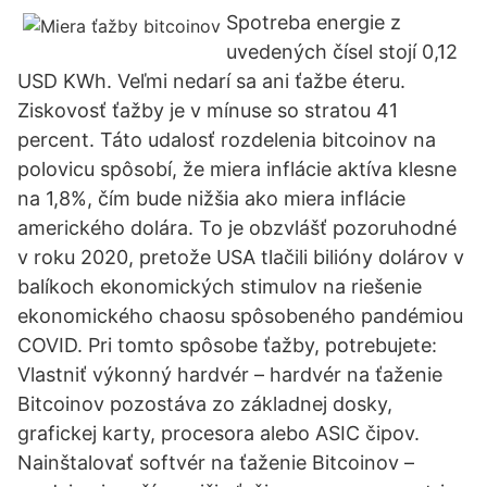
Spotreba energie z
uvedených čísel stojí 0,12
USD KWh. Veľmi nedarí sa ani ťažbe éteru.
Ziskovosť ťažby je v mínuse so stratou 41
percent. Táto udalosť rozdelenia bitcoinov na
polovicu spôsobí, že miera inflácie aktíva klesne
na 1,8%, čím bude nižšia ako miera inflácie
amerického dolára. To je obzvlášť pozoruhodné
v roku 2020, pretože USA tlačili bilióny dolárov v
balíkoch ekonomických stimulov na riešenie
ekonomického chaosu spôsobeného pandémiou
COVID. Pri tomto spôsobe ťažby, potrebujete:
Vlastniť výkonný hardvér – hardvér na ťaženie
Bitcoinov pozostáva zo základnej dosky,
grafickej karty, procesora alebo ASIC čipov.
Nainštalovať softvér na ťaženie Bitcoinov –