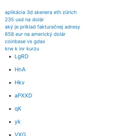
aplikácia 3d skenera eth zürich
235 usd na dolár
aký je príklad fakturačnej adresy
658 eur na americký dolár
coinbase vs gdax
krw k inr kurzu
LgRD
HnA
Hkv
aPXXD
qK
yk
VXG