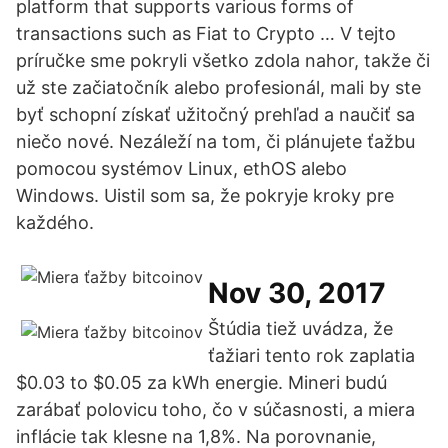
platform that supports various forms of
transactions such as Fiat to Crypto … V tejto
príručke sme pokryli všetko zdola nahor, takže či
už ste začiatočník alebo profesionál, mali by ste
byť schopní získať užitočný prehľad a naučiť sa
niečo nové. Nezáleží na tom, či plánujete ťažbu
pomocou systémov Linux, ethOS alebo
Windows. Uistil som sa, že pokryje kroky pre
každého.
Nov 30, 2017
Štúdia tiež uvádza, že
ťažiari tento rok zaplatia
$0.03 to $0.05 za kWh energie. Mineri budú
zarábať polovicu toho, čo v súčasnosti, a miera
inflácie tak klesne na 1,8%. Na porovnanie,