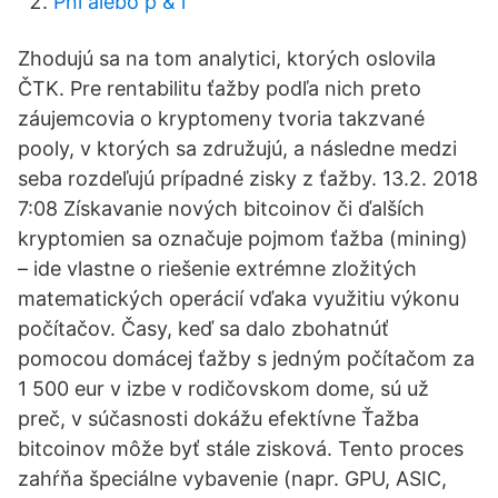
Pnl alebo p & l
Zhodujú sa na tom analytici, ktorých oslovila
ČTK. Pre rentabilitu ťažby podľa nich preto
záujemcovia o kryptomeny tvoria takzvané
pooly, v ktorých sa združujú, a následne medzi
seba rozdeľujú prípadné zisky z ťažby. 13.2. 2018
7:08 Získavanie nových bitcoinov či ďalších
kryptomien sa označuje pojmom ťažba (mining)
– ide vlastne o riešenie extrémne zložitých
matematických operácií vďaka využitiu výkonu
počítačov. Časy, keď sa dalo zbohatnúť
pomocou domácej ťažby s jedným počítačom za
1 500 eur v izbe v rodičovskom dome, sú už
preč, v súčasnosti dokážu efektívne Ťažba
bitcoinov môže byť stále zisková. Tento proces
zahŕňa špeciálne vybavenie (napr. GPU, ASIC,