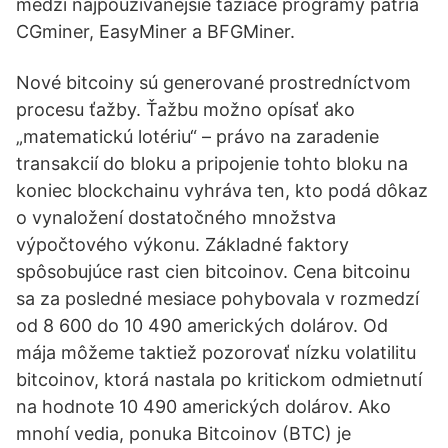
medzi najpoužívanejšie ťažiace programy patria
CGminer, EasyMiner a BFGMiner.
Nové bitcoiny sú generované prostredníctvom
procesu ťažby. Ťažbu možno opísať ako
„matematickú lotériu“ – právo na zaradenie
transakcií do bloku a pripojenie tohto bloku na
koniec blockchainu vyhráva ten, kto podá dôkaz
o vynaložení dostatočného množstva
výpočtového výkonu. Základné faktory
spôsobujúce rast cien bitcoinov. Cena bitcoinu
sa za posledné mesiace pohybovala v rozmedzí
od 8 600 do 10 490 amerických dolárov. Od
mája môžeme taktiež pozorovať nízku volatilitu
bitcoinov, ktorá nastala po kritickom odmietnutí
na hodnote 10 490 amerických dolárov. Ako
mnohí vedia, ponuka Bitcoinov (BTC) je