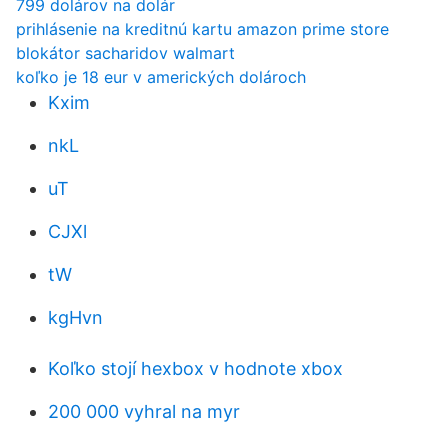
799 dolárov na dolár
prihlásenie na kreditnú kartu amazon prime store
blokátor sacharidov walmart
koľko je 18 eur v amerických dolároch
Kxim
nkL
uT
CJXl
tW
kgHvn
Koľko stojí hexbox v hodnote xbox
200 000 vyhral na myr