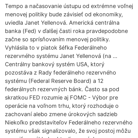
Tempo a načasovanie ústupu od extrémne voľnej
menovej politiky bude závisieť od ekonomiky,
uviedla Janet Yellenová. Americká centrálna
banka (Fed) v ďalšej časti roka pravdepodobne
začne so sprísňovaním menovej politiky.
Vyhlásila to v piatok šéfka Federálneho
rezervného systému Janet Yellenová (na …
Centrálny bankový systém USA, ktorý
pozostáva z Rady federálneho rezervného
systému (Federal Reserve Board) a 12
federálnych rezervných bánk. Často sa pod
skratkou FED rozumie aj FOMC - Výbor pre
operácie na voľnom trhu, ktorý rozhoduje o
zachovaní alebo zmene úrokových sadzieb
Niekoľko predstaviteľov Federálneho rezervného
systému však signalizovalo, že svoj postoj môžu