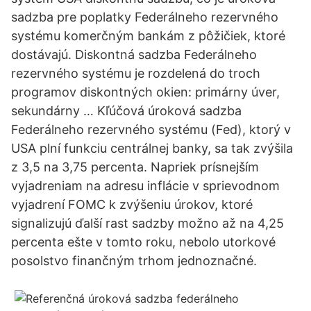
sadzba pre poplatky Federálneho rezervného
systému komerčným bankám z pôžičiek, ktoré
dostávajú. Diskontná sadzba Federálneho
rezervného systému je rozdelená do troch
programov diskontných okien: primárny úver,
sekundárny … Kľúčová úroková sadzba
Federálneho rezervného systému (Fed), ktorý v
USA plní funkciu centrálnej banky, sa tak zvýšila
z 3,5 na 3,75 percenta. Napriek prísnejším
vyjadreniam na adresu inflácie v sprievodnom
vyjadrení FOMC k zvýšeniu úrokov, ktoré
signalizujú ďalší rast sadzby možno až na 4,25
percenta ešte v tomto roku, nebolo utorkové
posolstvo finančným trhom jednoznačné.