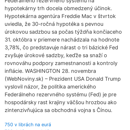
Federálneho rezervného systému na
hypotekárny trh docela obmedzený účinok.
Hypotekárna agentúra Freddie Mac v štvrtok
uviedla, že 30-ročná hypotéka s pevnou
úrokovou sadzbou sa počas týždňa končiaceho
31. októbra v priemere nachádzala na hodnote
3,78%, čo predstavuje nárast o tri bázické Fed
zvyšuje úrokové sadzby, keďže sa snaží o
rovnováhu podpory zamestnanosti a kontroly
inflácie. WASHINGTON 28. novembra
(WebNoviny.sk) – Prezident USA Donald Trump
vyslovil názor, že politika amerického
Federálneho rezervného systému (Fed) je pre
hospodársky rast krajiny väčšou hrozbou ako
zintenzivňujúca sa obchodná vojna s Čínou.
750 v librách na eurá