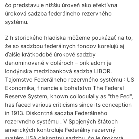
čo predstavuje nižšiu úroveň ako efektívna
úroková sadzba federálneho rezervného
systému.
Z historického hľadiska môžeme poukázať na to,
že so sadzbou federálnych fondov korelujú aj
ďalšie krátkodobé úrokové sadzby
denominované v dolároch – príkladom je
londýnska medzibanková sadzba LIBOR.
Tajomstvo Federálneho rezervného systému : US
Ekonomika, financie a bohatstvo The Federal
Reserve System, known colloquially as "the Fed",
has faced various criticisms since its conception
in 1913. Diskontná sadzba Federálneho
rezervného systému . V Spojených štátoch
amerických kontroluje Federálny rezervný
systém USA diskontnú sadzbu, čo je úroková