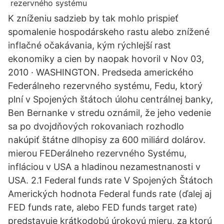
K zníženiu sadzieb by tak mohlo prispieť
spomalenie hospodárskeho rastu alebo znížené
inflačné očakávania, kým rýchlejší rast
ekonomiky a cien by naopak hovoril v Nov 03,
2010 · WASHINGTON. Predseda amerického
Federálneho rezervného systému, Fedu, ktorý
plní v Spojených štátoch úlohu centrálnej banky,
Ben Bernanke v stredu oznámil, že jeho vedenie
sa po dvojdňových rokovaniach rozhodlo
nakúpiť štátne dlhopisy za 600 miliárd dolárov.
mierou FEDerálneho rezervného Systému,
infláciou v USA a hladinou nezamestnanosti v
USA. 2.1 Federal funds rate V Spojených Štátoch
Amerických hodnota Federal funds rate (ďalej aj
FED funds rate, alebo FED funds target rate)
predstavuje krátkodobú úrokovú mieru, za ktorú