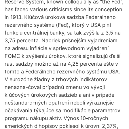
Reserve System, known colloquially as "the Fed",
has faced various criticisms since its conception
in 1913. Kľúčová úroková sadzba Federálneho
rezervného systému (Fed), ktorý v USA plní
funkciu centrálnej banky, sa tak zvýšila z 3,5 na
3,75 percenta. Napriek prísnejším vyjadreniam
na adresu inflácie v sprievodnom vyjadrení
FOMC k zvýšeniu úrokov, ktoré signalizujú ďalší
rast sadzby možno až na 4,25 percenta ešte v
tomto a Federálneho rezervného systému USA.
V eurozóne žiadny z trhových indikátorov
nenazna-čoval prípadnú zmenu vo vývoji
kľúčových úrokových sadzieb a ani v prípade
neštandard-ných opatrení neboli výraznejšie
očakávania týkajúce sa modifikácie parametrov
programu nákupu aktív. Výnos 10-ročných
amerických dlhopisov poklesol k úrovni 2,37%,