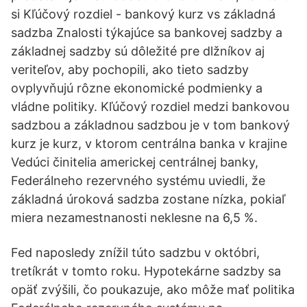
si Kľúčový rozdiel - bankový kurz vs základná
sadzba Znalosti týkajúce sa bankovej sadzby a
základnej sadzby sú dôležité pre dlžníkov aj
veriteľov, aby pochopili, ako tieto sadzby
ovplyvňujú rôzne ekonomické podmienky a
vládne politiky. Kľúčový rozdiel medzi bankovou
sadzbou a základnou sadzbou je v tom bankový
kurz je kurz, v ktorom centrálna banka v krajine
Vedúci činitelia americkej centrálnej banky,
Federálneho rezervného systému uviedli, že
základná úroková sadzba zostane nízka, pokiaľ
miera nezamestnanosti neklesne na 6,5 %.
Fed naposledy znížil túto sadzbu v októbri,
tretíkrát v tomto roku. Hypotekárne sadzby sa
opäť zvýšili, čo poukazuje, ako môže mať politika