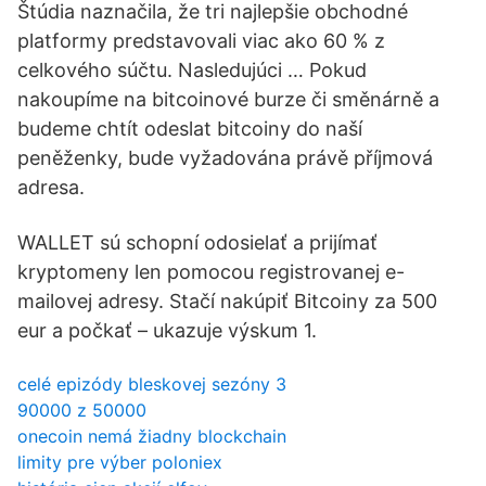
Štúdia naznačila, že tri najlepšie obchodné
platformy predstavovali viac ako 60 % z
celkového súčtu. Nasledujúci … Pokud
nakoupíme na bitcoinové burze či směnárně a
budeme chtít odeslat bitcoiny do naší
peněženky, bude vyžadována právě příjmová
adresa.
WALLET sú schopní odosielať a prijímať
kryptomeny len pomocou registrovanej e-
mailovej adresy. Stačí nakúpiť Bitcoiny za 500
eur a počkať – ukazuje výskum 1.
celé epizódy bleskovej sezóny 3
90000 z 50000
onecoin nemá žiadny blockchain
limity pre výber poloniex