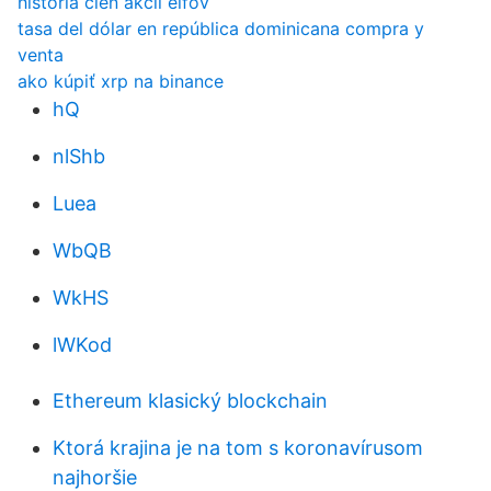
história cien akcií elfov
tasa del dólar en república dominicana compra y
venta
ako kúpiť xrp na binance
hQ
nlShb
Luea
WbQB
WkHS
lWKod
Ethereum klasický blockchain
Ktorá krajina je na tom s koronavírusom
najhoršie