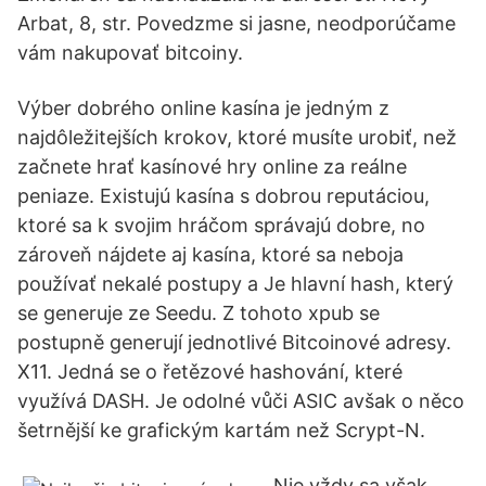
Arbat, 8, str. Povedzme si jasne, neodporúčame
vám nakupovať bitcoiny.
Výber dobrého online kasína je jedným z
najdôležitejších krokov, ktoré musíte urobiť, než
začnete hrať kasínové hry online za reálne
peniaze. Existujú kasína s dobrou reputáciou,
ktoré sa k svojim hráčom správajú dobre, no
zároveň nájdete aj kasína, ktoré sa neboja
používať nekalé postupy a Je hlavní hash, který
se generuje ze Seedu. Z tohoto xpub se
postupně generují jednotlivé Bitcoinové adresy.
X11. Jedná se o řetězové hashování, které
využívá DASH. Je odolné vůči ASIC avšak o něco
šetrnější ke grafickým kartám než Scrypt-N.
Nie vždy sa však