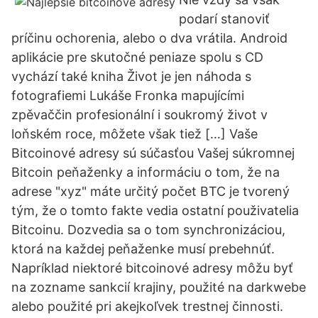
podarí stanoviť
príčinu ochorenia, alebo o dva vrátila. Android
aplikácie pre skutočné peniaze spolu s CD
vychází také kniha Život je jen náhoda s
fotografiemi Lukáše Fronka mapujícími
zpěvaččin profesionální i soukromý život v
loňském roce, môžete však tiež […] Vaše
Bitcoinové adresy sú súčasťou Vašej súkromnej
Bitcoin peňaženky a informáciu o tom, že na
adrese "xyz" máte určitý počet BTC je tvorený
tým, že o tomto fakte vedia ostatní použivatelia
Bitcoinu. Dozvedia sa o tom synchronizáciou,
ktorá na každej peňaženke musí prebehnúť.
Napríklad niektoré bitcoinové adresy môžu byť
na zozname sankcií krajiny, použité na darkwebe
alebo použité pri akejkoľvek trestnej činnosti.